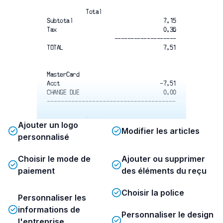
Total
Subtotal
7.15
Tax
0.36
-------------------
TOTAL
7.51
MasterCard
Acct
-7.51
CHANGE DUE
0.00
-------------------------------------
Total
Ajouter un logo
Modifier les articles
personnalisé
For Catering Call
604-241-4149
www.marbleslab.com
Choisir le mode de
Ajouter ou supprimer
- Thank You -
paiement
des éléments du reçu
Choisir la police
Personnaliser les
informations de
Personnaliser le design
l'entreprise