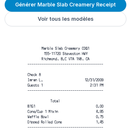
Générer Marble Slab Creamery Receipt
Voir tous les modèles
Marble Slab Creamery C061
155-11720 Steveston HWY
Richmond, B.C V7A 1N8, CA
-------------------------------------
Check 8
Imran L.
12/31/2009
Guests 1
2:31 PM
-------------------------------------
Total
B1G1
0.00
Cone/Cup 1 Mixin
4.95
Waffle Bowl
0.75
Dipped Rolled Cone
1.45
-------------------------------------