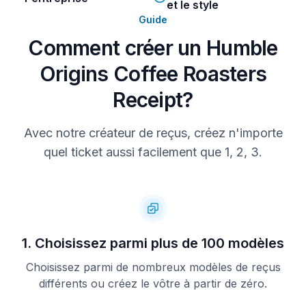
et le style
Guide
Total
S$119.50
Other
Comment créer un Humble
Paylah 
S$119.50
Origins Coffee Roasters
Total
Receipt?
Thank you! Hope to serve you again.
Avec notre créateur de reçus, créez n'importe
quel ticket aussi facilement que 1, 2, 3.
1. Choisissez parmi plus de 100 modèles
Choisissez parmi de nombreux modèles de reçus
différents ou créez le vôtre à partir de zéro.