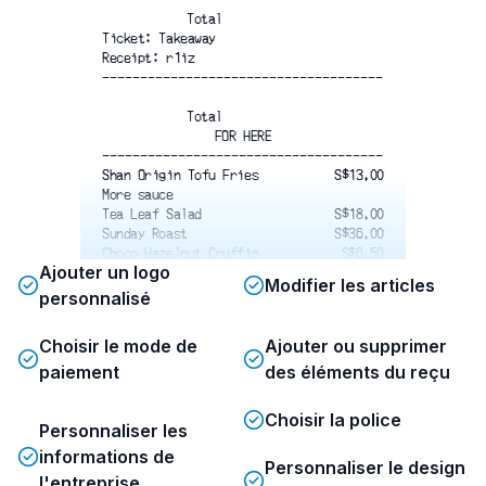
Total
Ticket: Takeaway
Receipt: r1iz
-------------------------------------
Total
FOR HERE
-------------------------------------
Shan Origin Tofu Fries
S$13.00
More sauce
Tea Leaf Salad
S$18.00
Sunday Roast 
 S$36.00
Choco Hazelnut Cruffin
S$6.50
Ajouter un logo
Scrambled Eggs with XO Kaya
S$10.00
Modifier les articles
Yorkshire Pudding
personnalisé
[Yorkshire Set] Sauteed
S$18.00
Mushrooms, Nori & Truffle
Choisir le mode de
Ajouter ou supprimer
Aioli set of 3
paiement
des éléments du reçu
Iced Matcha Latte × 2
S$18.00
($8.00 each)
Oat Milk (S$1.00)
Choisir la police
Personnaliser les
-------------------------------------
informations de
Personnaliser le design
Total
l'entreprise