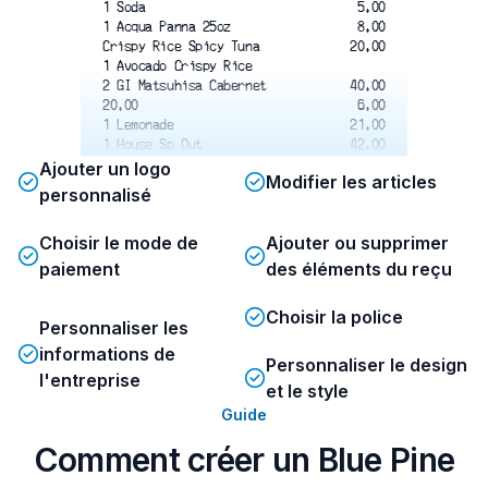
1 Soda
5.00
1 Acqua Panna 25oz
8.00
Crispy Rice Spicy Tuna
20.00
1 Avocado Crispy Rice
2 GI Matsuhisa Cabernet
40.00
20.00
6.00
1 Lemonade
21.00
1 House Sp Out
42.00
1 Grilled Salmon
3.00
Ajouter un logo
Modifier les articles
1 Chili Garlic Pst
9.00
personnalisé
1 Anticucho
4.00
1 Sprite
22.00
Choisir le mode de
Ajouter ou supprimer
2 Taco Lobster @ 11.00
30.00
2 Taco Wagyu @ 15.00
14.00
paiement
des éléments du reçu
2 Taco Salmon @ 7.00
Choisir la police
$185.00
Personnaliser les
Food
$40.00
informations de
Wine
$23.00
Personnaliser le design
l'entreprise
Add-on Tax
$22.07
et le style
TOTAL DUE
$270.07
Guide
Total
Comment créer un Blue Pine