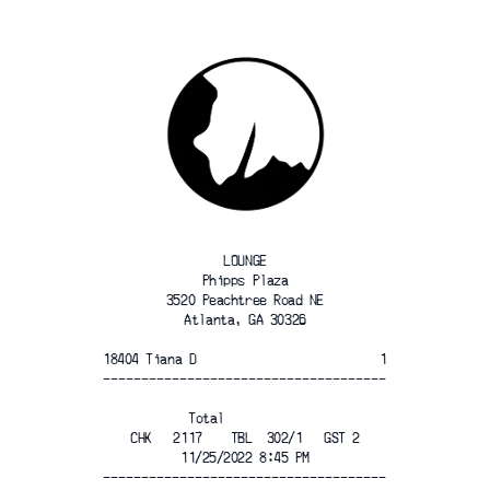
LOUNGE
Phipps Plaza
3520 Peachtree Road NE
Atlanta, GA 30326
18404 Tiana D
1
-------------------------------------
Total
CHK   2117    TBL  302/1   GST 2
11/25/2022 8:45 PM
-------------------------------------